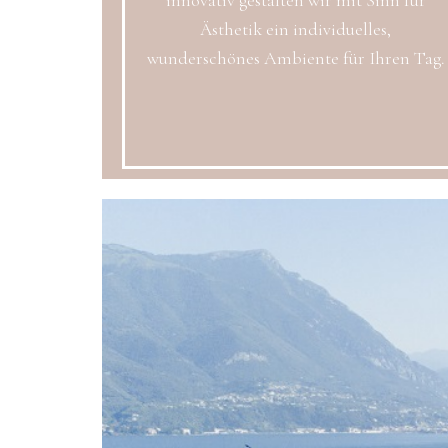
innovativ gestalten wir mit Sinn für
Ästhetik ein individuelles,
wunderschönes Ambiente für Ihren Tag.