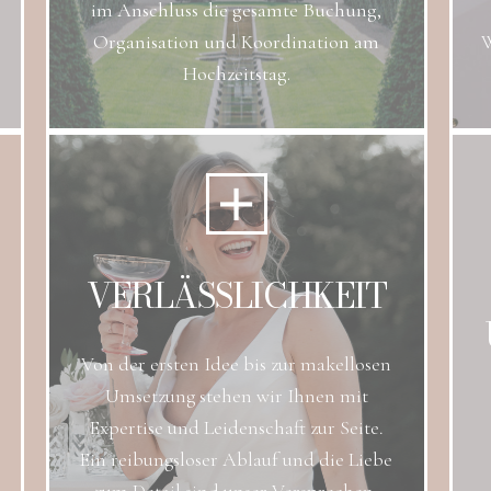
im Anschluss die gesamte Buchung,
Organisation und Koordination am
W
Hochzeitstag.
VERLÄSSLICHKEIT
Von der ersten Idee bis zur makellosen
Umsetzung stehen wir Ihnen mit
Expertise und Leidenschaft zur Seite.
Ein reibungsloser Ablauf und die Liebe