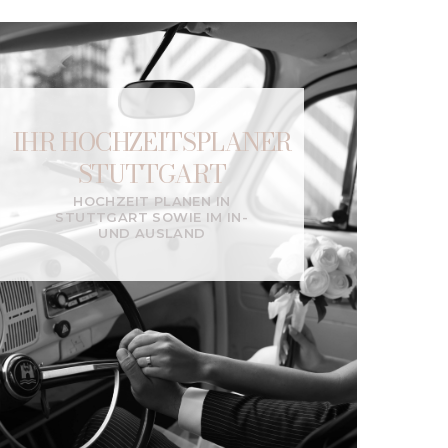
IHR HOCHZEITSPLANER
STUTTGART
HOCHZEIT PLANEN IN
STUTTGART SOWIE IM IN-
UND AUSLAND