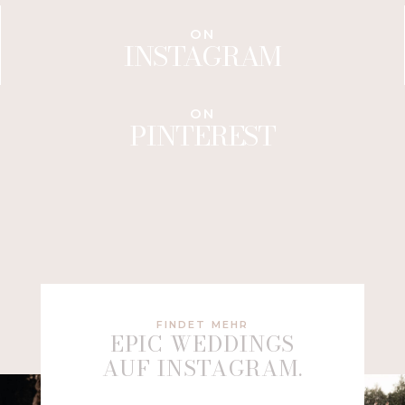
ON
INSTAGRAM
ON
PINTEREST
FINDET MEHR
EPIC WEDDINGS
AUF INSTAGRAM.