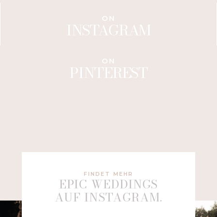
ON
INSTAGRAM
ON
PINTEREST
FINDET MEHR
EPIC WEDDINGS
AUF INSTAGRAM.