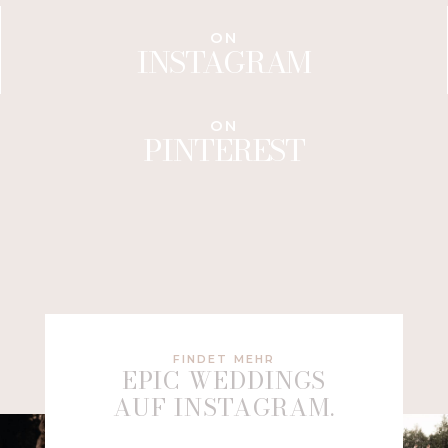
ON
INSTAGRAM
ON
PINTEREST
FINDET MEHR
EPIC WEDDINGS
AUF INSTAGRAM.