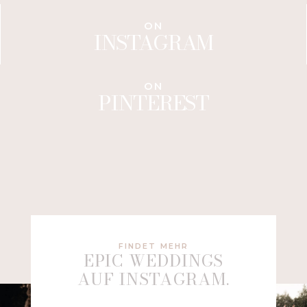
ON
INSTAGRAM
ON
PINTEREST
FINDET MEHR
EPIC WEDDINGS
AUF INSTAGRAM.