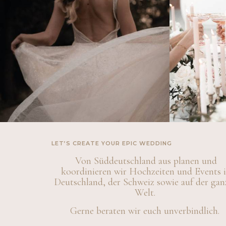
LET’S CREATE YOUR EPIC WEDDING
Von Süddeutschland aus planen und
koordinieren wir Hochzeiten und Events 
Deutschland, der Schweiz sowie auf der gan
Welt.
Gerne beraten wir euch unverbindlich.