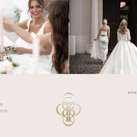
KON
in
zen