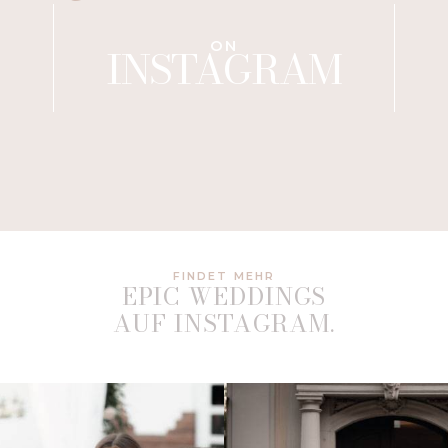
ON
INSTAGRAM
FINDET MEHR
EPIC WEDDINGS
AUF INSTAGRAM.