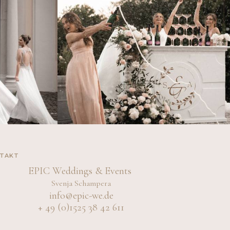
TAKT
EPIC Weddings & Events
Svenja Schampera
info@epic-we.de
+ 49 (0)1525 38 42 611