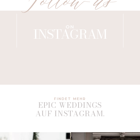
Follow us
ON
INSTAGRAM
FINDET MEHR
EPIC WEDDINGS
AUF INSTAGRAM.