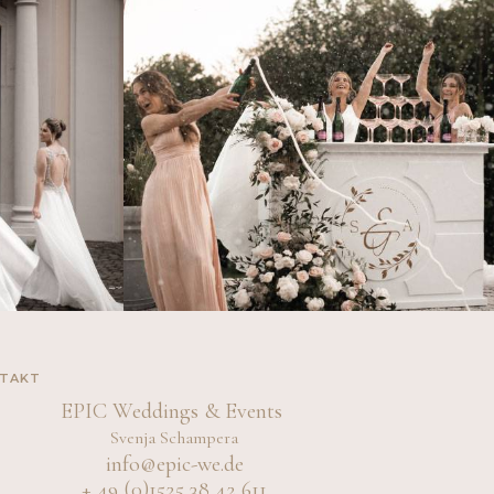
TAKT
EPIC Weddings & Events
Svenja Schampera
info@epic-we.de
+ 49 (0)1525 38 42 611