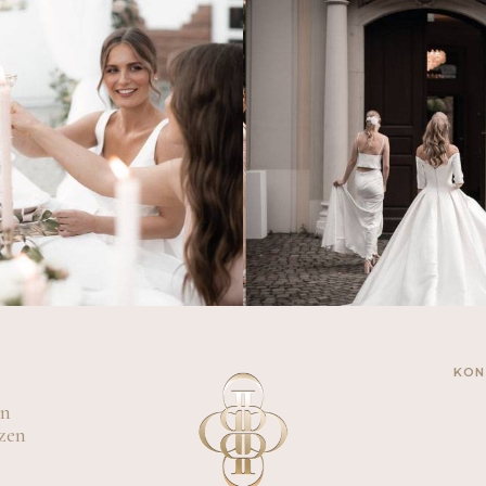
KON
in
zen